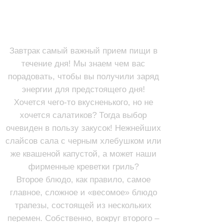
ЗАВТРАКИ (с 9:30 до 13:00)
ВТОРЫЕ БЛЮДА
ЗАКУСКИ
Завтрак самый важный прием пищи в
течение дня! Мы знаем чем вас
порадовать, чтобы вы получили заряд
энергии для предстоящего дня!
Хочется чего-то вкусненького, но не
хочется салатиков? Тогда выбор
очевиден в пользу закусок! Нежнейших
слайсов сала с черным хлебушком или
же квашеной капустой, а может наши
фирменные креветки гриль?
Второе блюдо, как правило, самое
главное, сложное и «весомое» блюдо
трапезы, состоящей из нескольких
перемен. Собственно, вокруг второго –