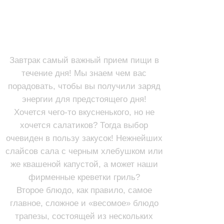
ЗАВТРАКИ (с 9:30 до 13:00)
ВТОРЫЕ БЛЮДА
ЗАКУСКИ
Завтрак самый важный прием пищи в
течение дня! Мы знаем чем вас
порадовать, чтобы вы получили заряд
энергии для предстоящего дня!
Хочется чего-то вкусненького, но не
хочется салатиков? Тогда выбор
очевиден в пользу закусок! Нежнейших
слайсов сала с черным хлебушком или
же квашеной капустой, а может наши
фирменные креветки гриль?
Второе блюдо, как правило, самое
главное, сложное и «весомое» блюдо
трапезы, состоящей из нескольких