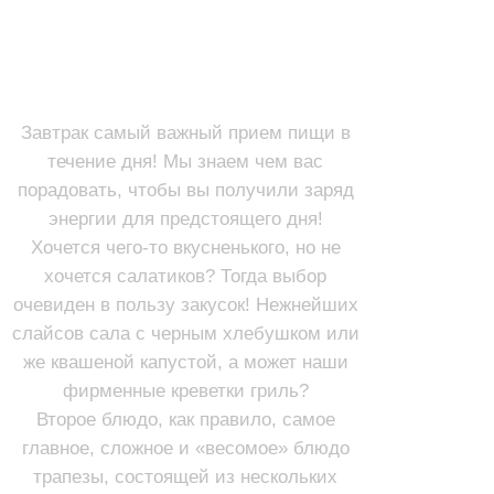
ЗАВТРАКИ (с 9:30 до 13:00)
ВТОРЫЕ БЛЮДА
ЗАКУСКИ
Завтрак самый важный прием пищи в
течение дня! Мы знаем чем вас
порадовать, чтобы вы получили заряд
энергии для предстоящего дня!
Хочется чего-то вкусненького, но не
хочется салатиков? Тогда выбор
очевиден в пользу закусок! Нежнейших
слайсов сала с черным хлебушком или
же квашеной капустой, а может наши
фирменные креветки гриль?
Второе блюдо, как правило, самое
главное, сложное и «весомое» блюдо
трапезы, состоящей из нескольких