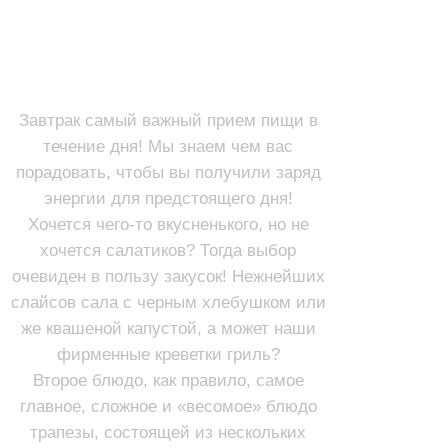
ЗАВТРАКИ (с 9:30 до 13:00)
ВТОРЫЕ БЛЮДА
ЗАКУСКИ
Завтрак самый важный прием пищи в
течение дня! Мы знаем чем вас
порадовать, чтобы вы получили заряд
энергии для предстоящего дня!
Хочется чего-то вкусненького, но не
хочется салатиков? Тогда выбор
очевиден в пользу закусок! Нежнейших
слайсов сала с черным хлебушком или
же квашеной капустой, а может наши
фирменные креветки гриль?
Второе блюдо, как правило, самое
главное, сложное и «весомое» блюдо
трапезы, состоящей из нескольких